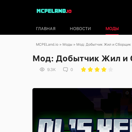
ГЛАВНАЯ
НОВОСТИ
МОДЫ
MCPELand.io
»
Моды
» Мод: Добытчик Жил и Сборщик
Мод: Добытчик Жил и
9.3K
0