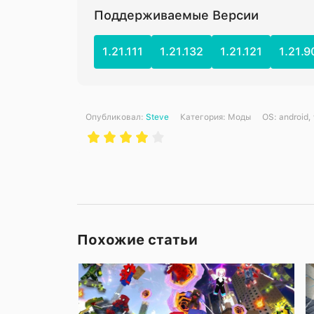
Поддерживаемые Версии
1.21.111
1.21.132
1.21.121
1.21.9
Опубликовал:
Steve
Категория:
Моды
ОS: android,
Похожие статьи