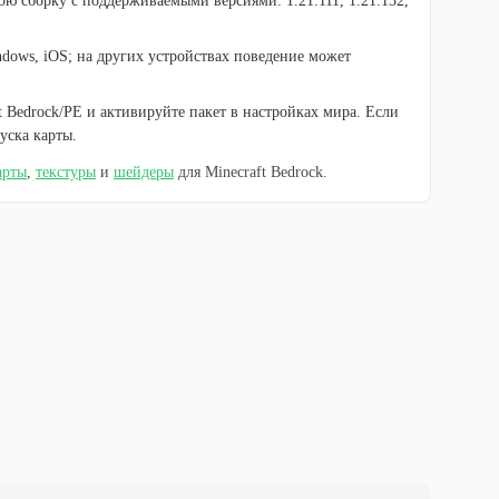
ою сборку с поддерживаемыми версиями: 1.21.111, 1.21.132,
ndows, iOS; на других устройствах поведение может
 Bedrock/PE и активируйте пакет в настройках мира. Если
уска карты.
арты
,
текстуры
и
шейдеры
для Minecraft Bedrock.