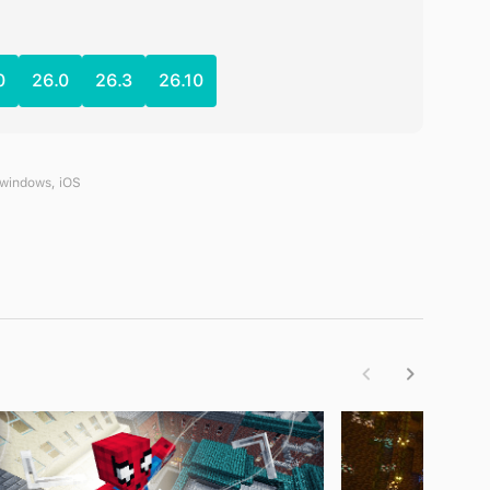
0
26.0
26.3
26.10
 windows, iOS