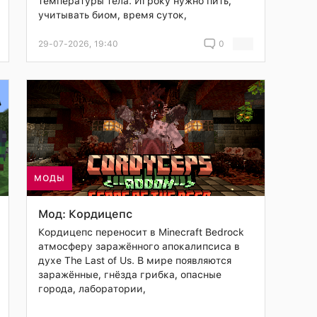
температуры тела. Игроку нужно пить,
учитывать биом, время суток,
29-07-2026, 19:40
0
МОДЫ
Мод: Кордицепс
Кордицепс переносит в Minecraft Bedrock
атмосферу заражённого апокалипсиса в
духе The Last of Us. В мире появляются
заражённые, гнёзда грибка, опасные
города, лаборатории,