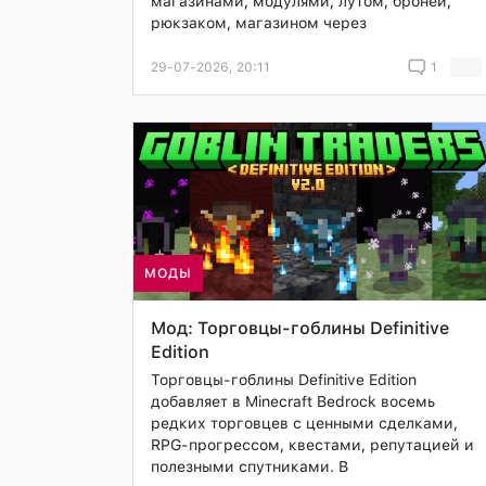
магазинами, модулями, лутом, броней,
рюкзаком, магазином через
29-07-2026, 20:11
1
МОДЫ
Мод: Торговцы-гоблины Definitive
Edition
Торговцы-гоблины Definitive Edition
добавляет в Minecraft Bedrock восемь
редких торговцев с ценными сделками,
RPG-прогрессом, квестами, репутацией и
полезными спутниками. В