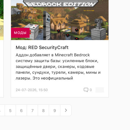
МОДЫ
Мод: RED SecurityCraft
Аддон добавляет в Minecraft Bedrock
систему защиты базы: усиленные блоки,
защищённые двери, сканеры, кодовые
панели, сундуки, турели, камеры, мины и
лазеры. Это неофициальный
24-07-2026, 15:50
0
4
5
6
7
8
9