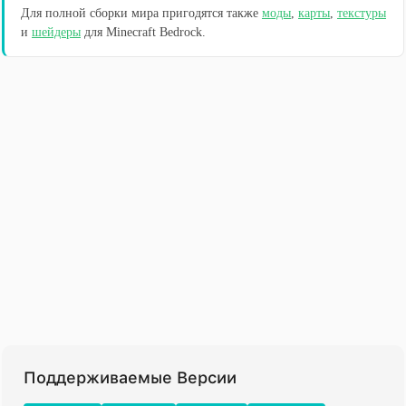
Для полной сборки мира пригодятся также
моды
,
карты
,
текстуры
и
шейдеры
для Minecraft Bedrock.
Поддерживаемые Версии